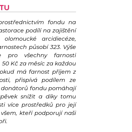
KTU
prostřednictvím fondu na
storace podílí na zajištění
olomoucké arcidiecéze,
arnostech působí 323. Výše
e pro všechny farnosti
 50 Kč za měsíc za každou
okud má farnost příjem z
sti, přispívá podílem ze
y donátorů fondu pomáhají
íspěvek snížit a díky tomu
ti více prostředků pro její
 všem, kteří podporují naši
ři.