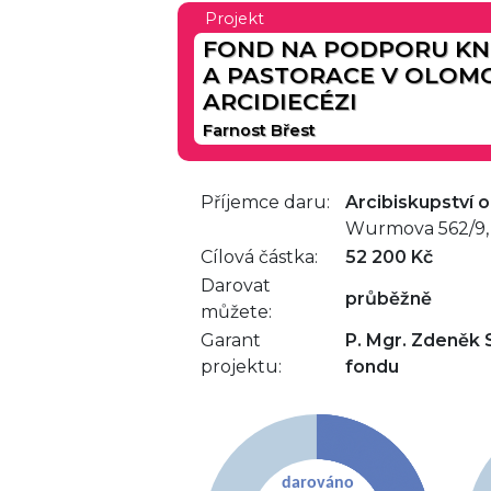
Projekt
FOND NA PODPORU KN
A PASTORACE V OLOM
ARCIDIECÉZI
Farnost Břest
Příjemce daru:
Arcibiskupství
Wurmova 562/9,
Cílová částka:
52 200 Kč
Darovat
průběžně
můžete:
Garant
P. Mgr. Zdeněk 
projektu:
fondu