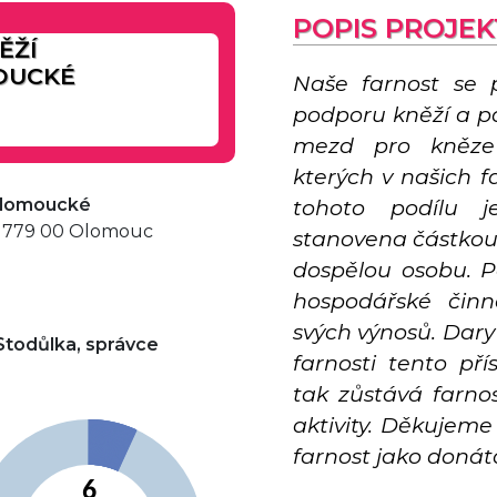
POPIS PROJE
ĚŽÍ
OUCKÉ
Naše farnost se 
podporu kněží a pa
mezd pro kněze 
kterých v našich f
 olomoucké
tohoto podílu j
 779 00 Olomouc
stanovena částkou
dospělou osobu. P
hospodářské činno
svých výnosů. Dar
Stodůlka, správce
farnosti tento př
tak zůstává farnos
aktivity. Děkujeme
farnost jako donáto