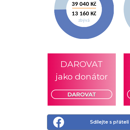
DAROVAT
jako donátor
DAROVAT
Sdílejte s přáte