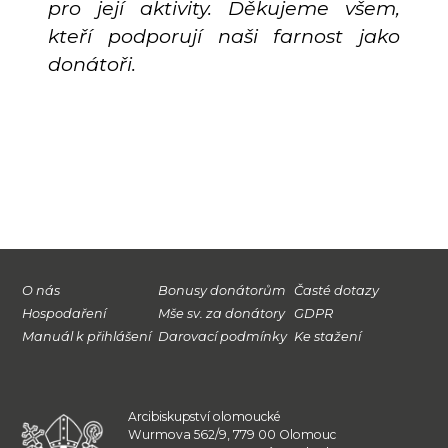
pro její aktivity. Děkujeme všem,
kteří podporují naši farnost jako
donátoři.
O nás
Bonusy donátorům
Časté dotazy
Hospodaření
Mše sv. za donátory
GDPR
Manuál k přihlášení
Darovací podmínky
Ke stažení
Arcibiskupství olomoucké
Wurmova 562/9, 779 00 Olomouc