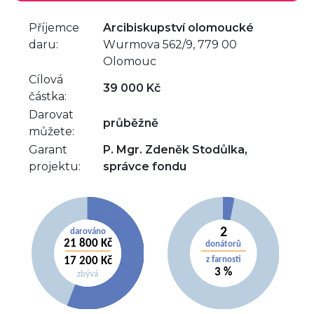
Příjemce
Arcibiskupství olomoucké
daru:
Wurmova 562/9, 779 00
Olomouc
Cílová
39 000 Kč
částka:
Darovat
průběžně
můžete:
Garant
P. Mgr. Zdeněk Stodůlka,
projektu:
správce fondu