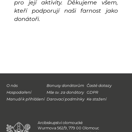
pro její aktivity. Děkujeme všem,
kteří podporují naši farnost jako
donátoři.
O nás
Bonusy donátorům
Časté dotazy
Hospodaření
Mše sv. za donátory
GDPR
Manuál k přihlášení
Darovací podmínky
Ke stažení
Arcibiskupství olomoucké
Wurmova 562/9, 779 00 Olomouc