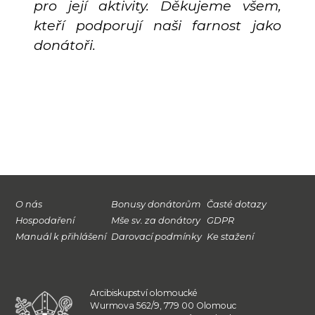
pro její aktivity. Děkujeme všem,
kteří podporují naši farnost jako
donátoři.
O nás
Bonusy donátorům
Časté dotazy
Hospodaření
Mše sv. za donátory
GDPR
Manuál k přihlášení
Darovací podmínky
Ke stažení
Arcibiskupství olomoucké
Wurmova 562/9, 779 00 Olomouc