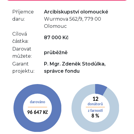
Příjemce
Arcibiskupství olomoucké
daru:
Wurmova 562/9, 779 00
Olomouc
Cílová
87 000 Kč
částka:
Darovat
průběžně
můžete:
Garant
P. Mgr. Zdeněk Stodůlka,
projektu:
správce fondu