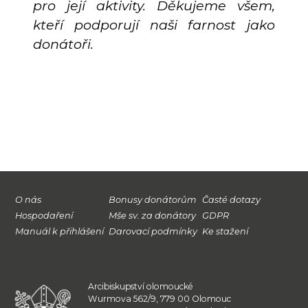
pro její aktivity. Děkujeme všem,
kteří podporují naši farnost jako
donátoři.
O nás
Bonusy donátorům
Časté dotazy
Hospodaření
Mše sv. za donátory
GDPR
Manuál k přihlášení
Darovací podmínky
Ke stažení
Arcibiskupství olomoucké
Wurmova 562/9, 779 00 Olomouc