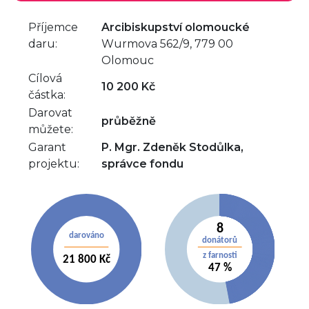
Příjemce
Arcibiskupství olomoucké
daru:
Wurmova 562/9, 779 00
Olomouc
Cílová
10 200 Kč
částka:
Darovat
průběžně
můžete:
Garant
P. Mgr. Zdeněk Stodůlka,
projektu:
správce fondu