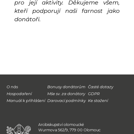
pro její aktivity. Děkujeme všem,
kteří podporují naši farnost jako
donátoři.
O nás
Bonusy donátorům
Časté dotazy
Hospodaření
Mše sv. za donátory
GDPR
Manuál k přihlášení
Darovací podmínky
Ke stažení
Arcibiskupství olomoucké
Wurmova 562/9, 779 00 Olomouc