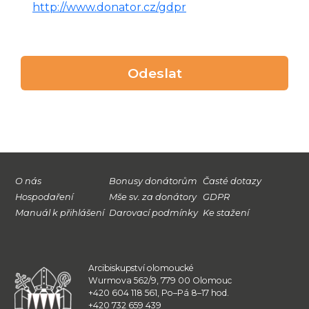
http://www.donator.cz/gdpr
Odeslat
O nás
Bonusy donátorům
Časté dotazy
Hospodaření
Mše sv. za donátory
GDPR
Manuál k přihlášení
Darovací podmínky
Ke stažení
Arcibiskupství olomoucké
Wurmova 562/9, 779 00 Olomouc
+420 604 118 561, Po–Pá 8–17 hod.
+420 732 659 439