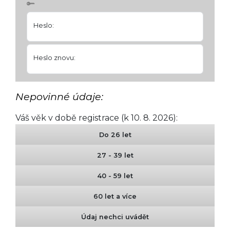
Heslo:
Heslo znovu:
Nepovinné údaje:
Váš věk v době registrace (k 10. 8. 2026):
Do 26 let
27 - 39 let
40 - 59 let
60 let a více
Údaj nechci uvádět